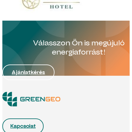
Válasszon Ön is megújuló
energiaforrást!
Ajánlatkérés
Kapcsolat