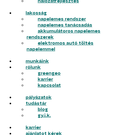
hálózatfejlesztés
lakosság
napelemes rendszer
napelemes tanácsadás
akkumulátoros napelemes
rendszerek
elektromos autó töltés
napelemmel
munkáink
rólunk
greengeo
karrier
kapcsolat
pályázatok
tudástár
blog
gy.i.k.
karrier
ajánlatot kérek