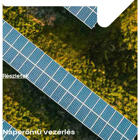
Részletek
Naperőmű vezérlés