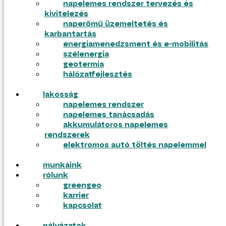
napelemes rendszer tervezés és
kivitelezés
naperőmű üzemeltetés és
ajánlatkérés
karbantartás
pályázatok
energiamenedzsment és e-mobilitás
szélenergia
geotermia
hálózatfejlesztés
lakosság
napelemes rendszer
napelemes tanácsadás
akkumulátoros napelemes
rendszerek
elektromos autó töltés napelemmel
munkáink
tudástár
rólunk
blog
greengeo
gyik
karrier
kapcsolat
tudástár
blog