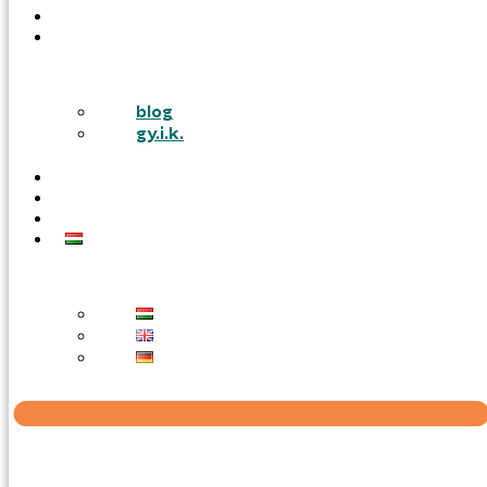
PÁLYÁZATOK
TUDÁSTÁR
blog
gy.i.k.
KARRIER
AJÁNLATOT KÉREK
KAPCSOLAT