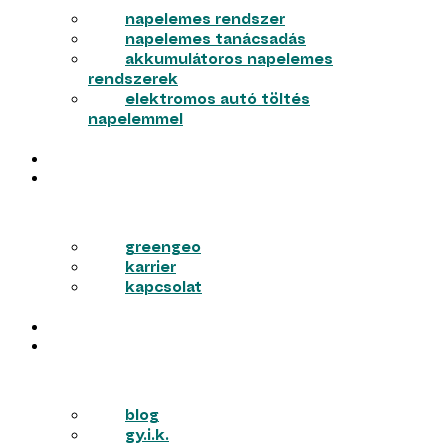
napelemes rendszer
napelemes tanácsadás
akkumulátoros napelemes
rendszerek
elektromos autó töltés
napelemmel
MUNKÁINK
RÓLUNK
greengeo
karrier
kapcsolat
PÁLYÁZATOK
TUDÁSTÁR
blog
gy.i.k.