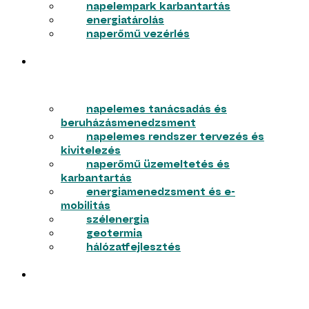
napelempark karbantartás
energiatárolás
naperőmű vezérlés
VÁLLALKOZÁSOK
napelemes tanácsadás és
beruházásmenedzsment
napelemes rendszer tervezés és
kivitelezés
naperőmű üzemeltetés és
karbantartás
energiamenedzsment és e-
mobilitás
szélenergia
geotermia
hálózatfejlesztés
LAKOSSÁG