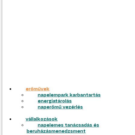
hálózatfejlesztés
energiamenedzsment
és e-mobilitás
lakosság
szélenergia
napelemes rendszer
geotermia
napelemes tanácsadás
hálózatfejlesztés
akkumulátoros
napelemes rendszerek
lakosság
elektromosautó-töltés
napelemes rendszer
napelemmel
napelemes tanácsadás
akkumulátoros
munkáink
napelemes rendszerek
rólunk
elektromosautó-töltés
green geo
napelemmel
karrier
kapcsolat
munkáink
blog
rólunk
erőművek
green geo
napelempark karbantartás
karrier
energiatárolás
kapcsolat
naperőmű vezérlés
blog
vállalkozások
napelemes tanácsadás és
ajánlatkérés
beruházásmenedzsment
pályázatok