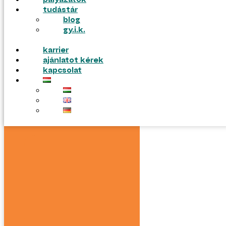
pályázatok
gyik
tudástár
blog
gy.i.k.
karrier
ajánlatot kérek
kapcsolat