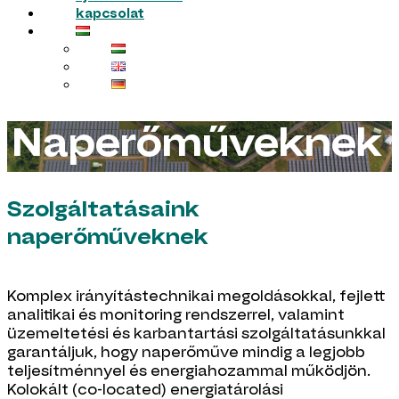
kapcsolat
Naperőműveknek
Szolgáltatásaink
naperőműveknek
Komplex irányítástechnikai megoldásokkal, fejlett
analitikai és monitoring rendszerrel, valamint
üzemeltetési és karbantartási szolgáltatásunkkal
garantáljuk, hogy naperőműve mindig a legjobb
teljesítménnyel és energiahozammal működjön.
Kolokált (co-located) energiatárolási