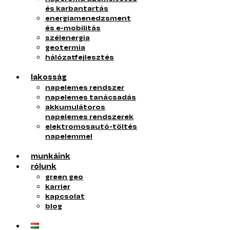
és karbantartás
energiamenedzsment
és e-mobilitás
szélenergia
geotermia
hálózatfejlesztés
lakosság
napelemes rendszer
napelemes tanácsadás
akkumulátoros
napelemes rendszerek
elektromosautó-töltés
napelemmel
munkáink
rólunk
green geo
karrier
kapcsolat
blog