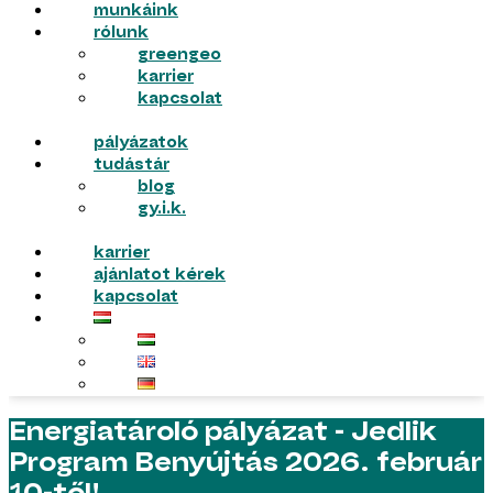
munkáink
rólunk
greengeo
karrier
kapcsolat
pályázatok
tudástár
blog
gy.i.k.
karrier
ajánlatot kérek
kapcsolat
Energiatároló pályázat - Jedlik
Program Benyújtás 2026. február