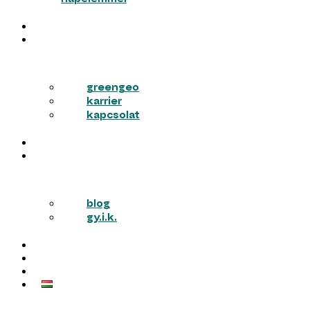
MUNKÁINK
RÓLUNK
greengeo
karrier
kapcsolat
PÁLYÁZATOK
TUDÁSTÁR
blog
gy.i.k.
KARRIER
AJÁNLATOT KÉREK
KAPCSOLAT