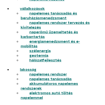
vállalkozások
napelemes tanácsadás és
beruházásmenedzsment
napelemes rendszer tervezés és
kivitelezés
naperőmű üzemeltetés és
karbantartás
energiamenedzsment és e-
mobilitás
szélenergia
geotermia
hálózatfejlesztés
lakosság
napelemes rendszer
napelemes tanácsadás
akkumulátoros napelemes
rendszerek
elektromos autó töltés
napelemmel