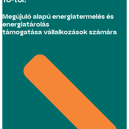
10-től!
Megújuló alapú energiatermelés és
energiatárolás
támogatása vállalkozások számára