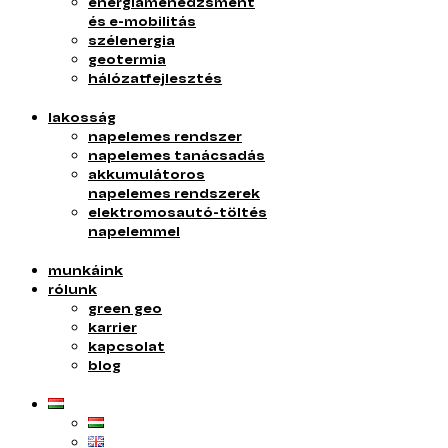
energiamenedzsment
és e-mobilitás
szélenergia
geotermia
hálózatfejlesztés
lakosság
napelemes rendszer
napelemes tanácsadás
akkumulátoros
napelemes rendszerek
elektromosautó-töltés
napelemmel
munkáink
rólunk
green geo
karrier
kapcsolat
blog