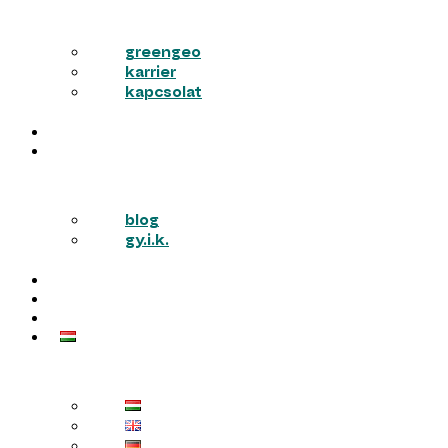
greengeo
karrier
kapcsolat
PÁLYÁZATOK
TUDÁSTÁR
blog
gy.i.k.
KARRIER
AJÁNLATOT KÉREK
KAPCSOLAT