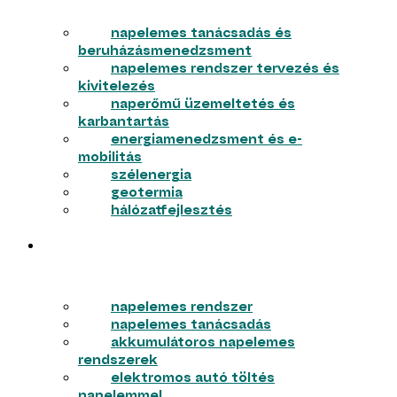
napelemes tanácsadás és
beruházásmenedzsment
napelemes rendszer tervezés és
kivitelezés
naperőmű üzemeltetés és
karbantartás
energiamenedzsment és e-
mobilitás
szélenergia
geotermia
hálózatfejlesztés
LAKOSSÁG
napelemes rendszer
napelemes tanácsadás
akkumulátoros napelemes
rendszerek
elektromos autó töltés
napelemmel