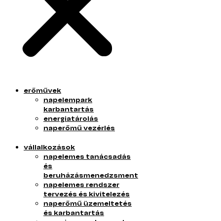
erőművek
napelempark
karbantartás
energiatárolás
naperőmű vezérlés
vállalkozások
napelemes tanácsadás
és
beruházásmenedzsment
napelemes rendszer
tervezés és kivitelezés
naperőmű üzemeltetés
és karbantartás