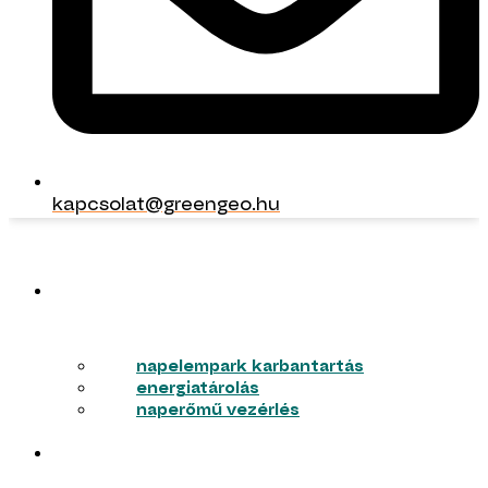
kapcsolat@greengeo.hu
ERŐMŰVEK
napelempark karbantartás
energiatárolás
naperőmű vezérlés
VÁLLALKOZÁSOK