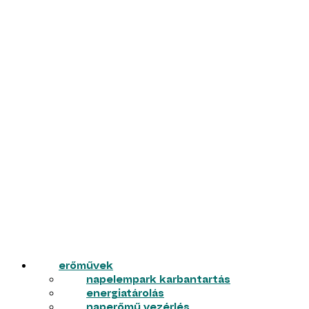
erőművek
napelempark karbantartás
energiatárolás
naperőmű vezérlés