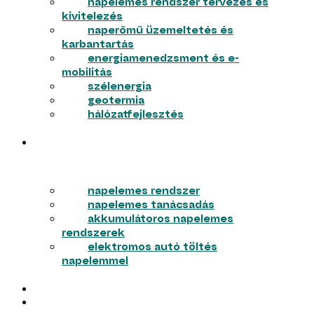
napelemes rendszer tervezés és
kivitelezés
naperőmű üzemeltetés és
karbantartás
energiamenedzsment és e-
mobilitás
szélenergia
geotermia
hálózatfejlesztés
LAKOSSÁG
napelemes rendszer
napelemes tanácsadás
akkumulátoros napelemes
rendszerek
elektromos autó töltés
napelemmel
MUNKÁINK
RÓLUNK