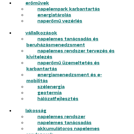
erőművek
napelempark karbantartás
energiatárolás
naperőmű vezérlés
vállalkozások
napelemes tanácsadás és
beruházásmenedzsment
napelemes rendszer tervezés és
kivitelezés
naperőmű üzemeltetés és
karbantartás
energiamenedzsment és e-
mobilitás
szélenergia
geotermia
hálózatfejlesztés
lakosság
napelemes rendszer
napelemes tanácsadás
akkumulátoros napelemes