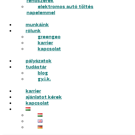
rendszerek
elektromos autó töltés
napelemmel
munkáink
rólunk
greengeo
karrier
kapcsolat
pályázatok
tudástár
blog
gy.i.k.
karrier
ajánlatot kérek
kapcsolat