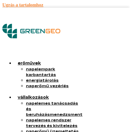
Ugrás a tartalomhoz
erőművek
napelempark
karbantartás
energiatárolás
naperőmű vezérlés
vállalkozások
napelemes tanácsadás
és
beruházásmenedzsment
napelemes rendszer
tervezés és kivitelezés
naperőmű üzemeltetés