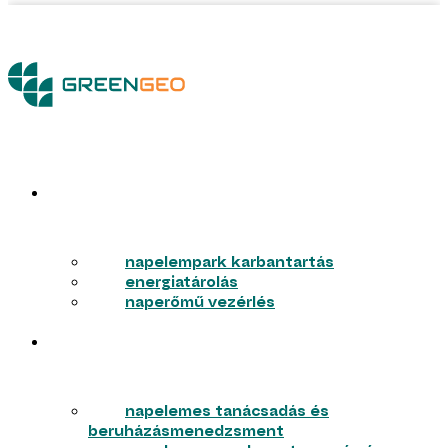
ERŐMŰVEK
napelempark karbantartás
energiatárolás
naperőmű vezérlés
VÁLLALKOZÁSOK
napelemes tanácsadás és
beruházásmenedzsment