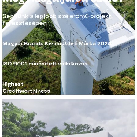
Segítünk a legjobb szélerőmű projekt
fejlesztésében
Magyar Brands Kiváló Üzleti Márka 2024
ISO 9001 minősített vállalkozás
Highest
Creditworthiness