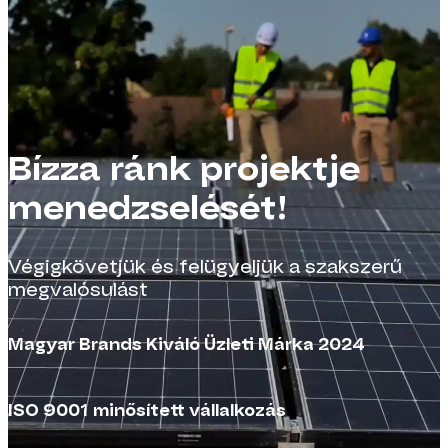
Bízza ránk projektje
menedzselését!
Végigkövetjük és felügyeljük a szakszerű
megvalósulást
Magyar Brands Kiváló Üzleti Márka 2024
ISO 9001 minősített vállalkozás