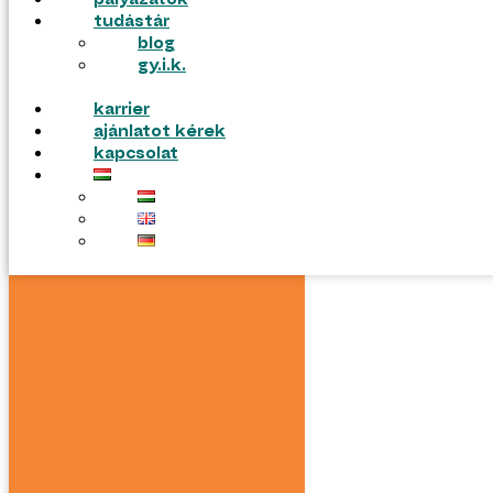
pályázatok
gyik
tudástár
blog
gy.i.k.
karrier
ajánlatot kérek
kapcsolat