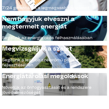
7/24 garantáljuk a legmagasabb hozamot
Nem hagyjuk elveszni a
megtermelt energiát
Segítünk az energia okos felhasználásában
Megvizsgáljuk a szelet
Segítünk a legjobb szélerőmű projekt
fejlesztésében
Energiatárolási megoldások
Növeljük az önfogyasztását és a rendszere
jövedelmezőségét