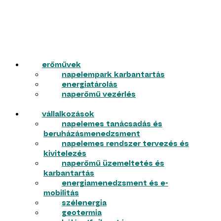
erőművek
napelempark karbantartás
energiatárolás
naperőmű vezérlés
vállalkozások
napelemes tanácsadás és
beruházásmenedzsment
napelemes rendszer tervezés és
kivitelezés
naperőmű üzemeltetés és
karbantartás
energiamenedzsment és e-
mobilitás
szélenergia
geotermia