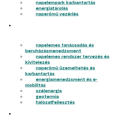
napelempark karbantartás
energiatárolás
naperőmű vezérlés
VÁLLALKOZÁSOK
napelemes tanácsadás és
beruházásmenedzsment
napelemes rendszer tervezés és
kivitelezés
naperőmű üzemeltetés és
karbantartás
energiamenedzsment és e-
mobilitás
szélenergia
geotermia
hálózatfejlesztés
LAKOSSÁG