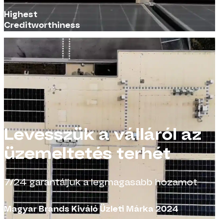
Highest
Creditworthiness
Levesszük a válláról az
üzemeltetés terhét
7/24 garantáljuk a legmagasabb hozamot
Magyar Brands Kiváló Üzleti Márka 2024