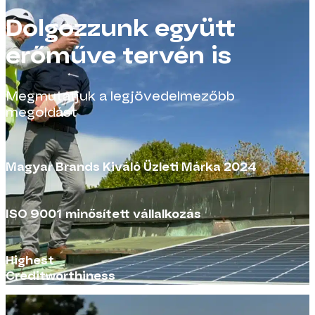
Dolgozzunk együtt
erőműve tervén is
Megmutatjuk a legjövedelmezőbb
megoldást
Magyar Brands Kiváló Üzleti Márka 2024
ISO 9001 minősített vállalkozás
Highest
Creditworthiness