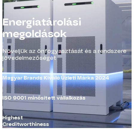
Energiatárolási
megoldások
Növeljük az önfogyasztását és a rendszere
jövedelmezőségét
Magyar Brands Kiváló Üzleti Márka 2024
ISO 9001 minősített vállalkozás
Highest
Creditworthiness