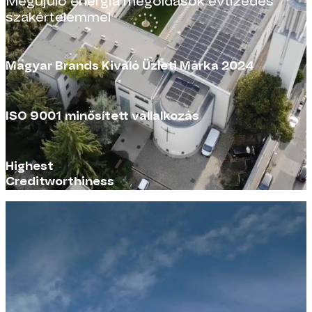
Megújuló energia megoldások évtizedes
szakértelemmel
Magyar Brands Kiváló Üzleti Márka 2024
ISO 9001 minősített vállalkozás
Highest
Creditworthiness