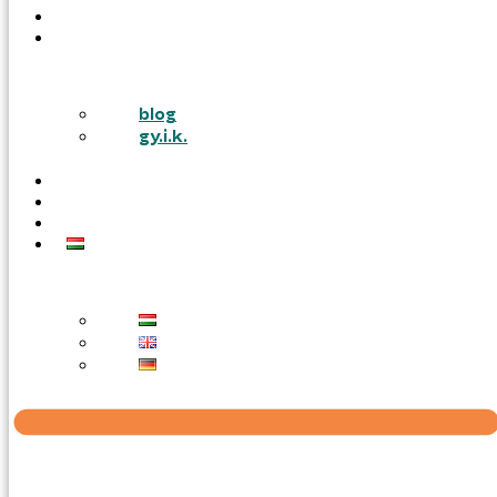
PÁLYÁZATOK
TUDÁSTÁR
blog
gy.i.k.
KARRIER
AJÁNLATOT KÉREK
KAPCSOLAT