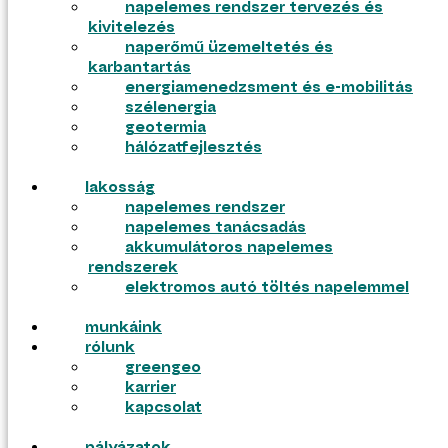
napelemes rendszer tervezés és
kivitelezés
naperőmű üzemeltetés és
ajánlatkérés
karbantartás
pályázatok
energiamenedzsment és e-mobilitás
szélenergia
geotermia
hálózatfejlesztés
lakosság
napelemes rendszer
napelemes tanácsadás
akkumulátoros napelemes
rendszerek
elektromos autó töltés napelemmel
munkáink
tudástár
rólunk
blog
greengeo
gyik
karrier
kapcsolat
tudástár
blog