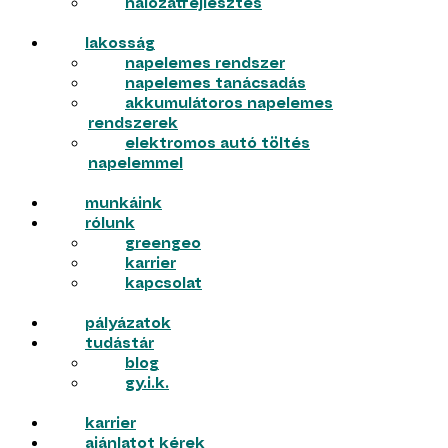
hálózatfejlesztés
lakosság
napelemes rendszer
napelemes tanácsadás
akkumulátoros napelemes
rendszerek
elektromos autó töltés
napelemmel
munkáink
rólunk
greengeo
karrier
kapcsolat
pályázatok
tudástár
blog
gy.i.k.
karrier
ajánlatot kérek