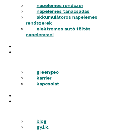
napelemes rendszer
napelemes tanácsadás
akkumulátoros napelemes
rendszerek
elektromos autó töltés
napelemmel
MUNKÁINK
RÓLUNK
greengeo
karrier
kapcsolat
PÁLYÁZATOK
TUDÁSTÁR
blog
gy.i.k.