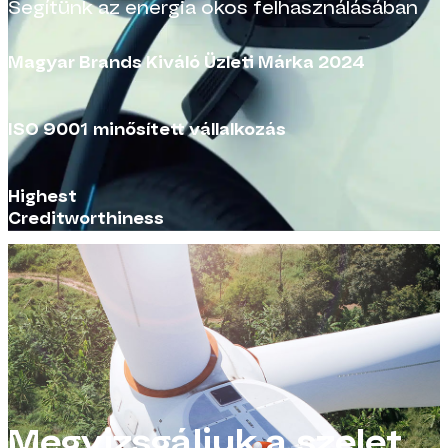
Segítünk az energia okos felhasználásában
Magyar Brands Kiváló Üzleti Márka 2024
ISO 9001 minősített vállalkozás
Highest
Creditworthiness
Megvizsgáljuk a szelet