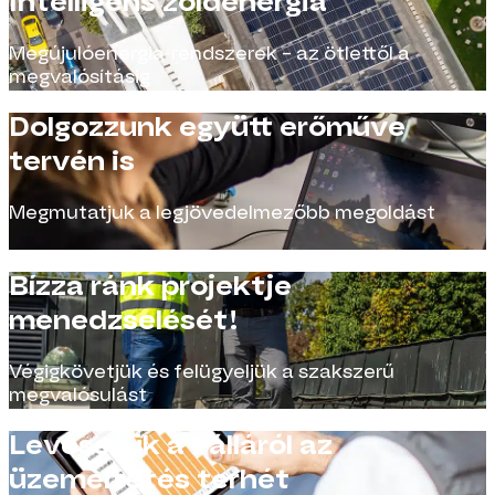
Intelligens zöldenergia
Megújulóenergia-rendszerek – az ötlettől a
megvalósításig
Dolgozzunk együtt erőműve
tervén is
Megmutatjuk a legjövedelmezőbb megoldást
Bízza ránk projektje
menedzselését!
Végigkövetjük és felügyeljük a szakszerű
megvalósulást
Levesszük a válláról az
üzemeltetés terhét