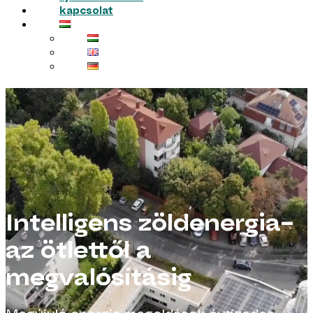
kapcsolat
Intelligens zöldenergia–
az ötlettől a
megvalósításig