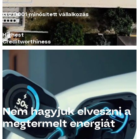
ISO 9001 minősített vállalkozás
Highest
Creditworthiness
Nem hagyjuk elveszni a
megtermelt energiát