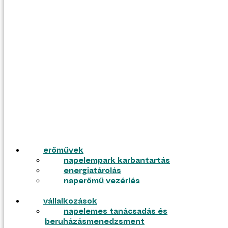
hálózatfejlesztés
energiamenedzsment
és e-mobilitás
lakosság
szélenergia
napelemes rendszer
geotermia
napelemes tanácsadás
hálózatfejlesztés
akkumulátoros
napelemes rendszerek
lakosság
elektromosautó-töltés
napelemes rendszer
napelemmel
napelemes tanácsadás
akkumulátoros
munkáink
napelemes rendszerek
rólunk
elektromosautó-töltés
green geo
napelemmel
karrier
kapcsolat
munkáink
blog
rólunk
erőművek
green geo
napelempark karbantartás
karrier
energiatárolás
kapcsolat
naperőmű vezérlés
blog
vállalkozások
napelemes tanácsadás és
ajánlatkérés
beruházásmenedzsment
pályázatok