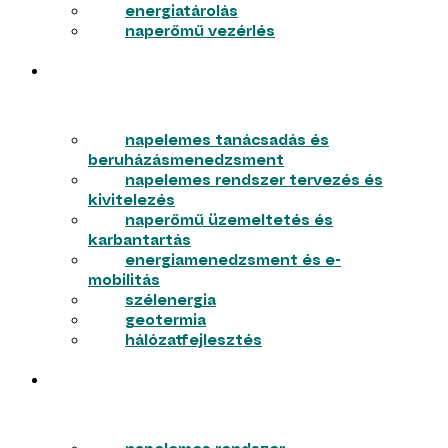
energiatárolás
naperőmű vezérlés
VÁLLALKOZÁSOK
napelemes tanácsadás és
beruházásmenedzsment
napelemes rendszer tervezés és
kivitelezés
naperőmű üzemeltetés és
karbantartás
energiamenedzsment és e-
mobilitás
szélenergia
geotermia
hálózatfejlesztés
LAKOSSÁG