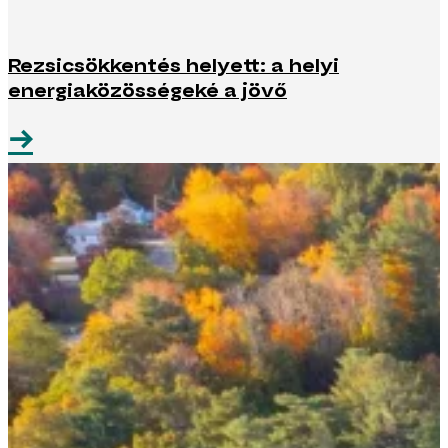
Rezsicsökkentés helyett: a helyi
energiaközösségeké a jövő
→