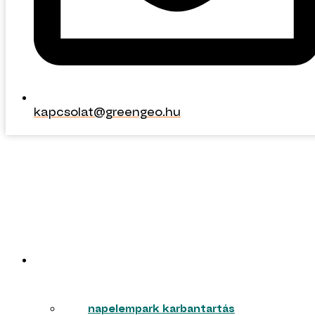
kapcsolat@greengeo.hu
kapcsolat@greengeo.hu
ERŐMŰVEK
napelempark karbantartás