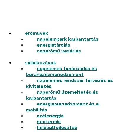
erőművek
napelempark karbantartás
energiatárolás
naperőmű vezérlés
vállalkozások
napelemes tanácsadás és
beruházásmenedzsment
napelemes rendszer tervezés és
kivitelezés
naperőmű üzemeltetés és
karbantartás
energiamenedzsment és e-
mobilitás
szélenergia
geotermia
hálózatfejlesztés