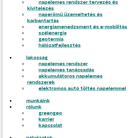
napelemes rendszer tervezés és
kivitelezés
ajánlatkérés
naperőmű üzemeltetés és
pályázatok
karbantartás
energiamenedzsment és e-mobilitás
szélenergia
geotermia
hálózatfejlesztés
lakosság
napelemes rendszer
napelemes tanácsadás
akkumulátoros napelemes
rendszerek
elektromos autó töltés napelemmel
munkáink
tudástár
rólunk
blog
greengeo
gyik
karrier
tudástár
kapcsolat
blog
gyik