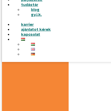
pályázatok
tudástár
blog
gy.i.k.
karrier
ajánlatot kérek
kapcsolat