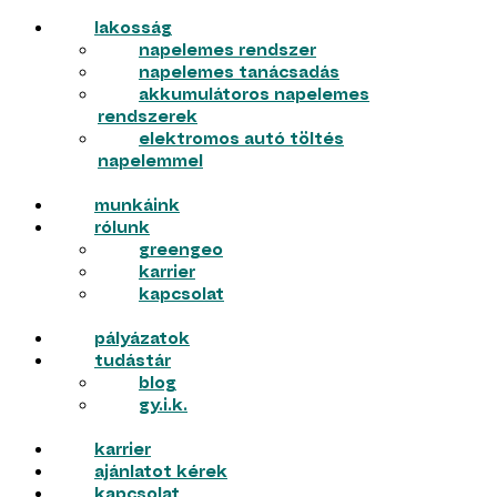
lakosság
napelemes rendszer
napelemes tanácsadás
akkumulátoros napelemes
rendszerek
elektromos autó töltés
napelemmel
munkáink
rólunk
greengeo
karrier
kapcsolat
pályázatok
tudástár
blog
gy.i.k.
karrier
ajánlatot kérek
kapcsolat