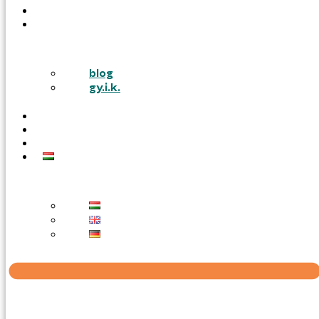
PÁLYÁZATOK
TUDÁSTÁR
blog
gy.i.k.
KARRIER
AJÁNLATOT KÉREK
KAPCSOLAT