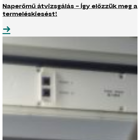
Naperőmű átvizsgálás – Így előzzük meg a
termeléskiesést!
→