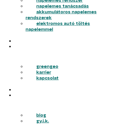
napelemes rendszer
napelemes tanácsadás
akkumulátoros napelemes
rendszerek
elektromos autó töltés
napelemmel
MUNKÁINK
RÓLUNK
greengeo
karrier
kapcsolat
PÁLYÁZATOK
TUDÁSTÁR
blog
gy.i.k.