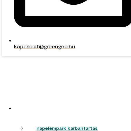
kapcsolat@greengeo.hu
kapcsolat@greengeo.hu
ERŐMŰVEK
napelempark karbantartás