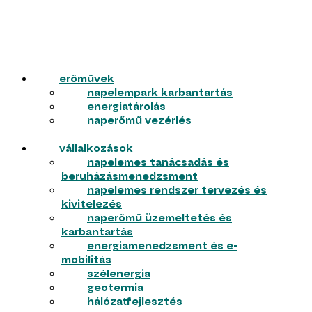
erőművek
napelempark karbantartás
energiatárolás
naperőmű vezérlés
vállalkozások
napelemes tanácsadás és
beruházásmenedzsment
napelemes rendszer tervezés és
kivitelezés
naperőmű üzemeltetés és
karbantartás
energiamenedzsment és e-
mobilitás
szélenergia
geotermia
hálózatfejlesztés