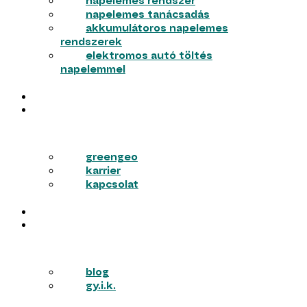
napelemes rendszer
napelemes tanácsadás
akkumulátoros napelemes
rendszerek
elektromos autó töltés
napelemmel
MUNKÁINK
RÓLUNK
greengeo
karrier
kapcsolat
PÁLYÁZATOK
TUDÁSTÁR
blog
gy.i.k.