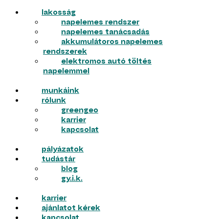
lakosság
napelemes rendszer
napelemes tanácsadás
akkumulátoros napelemes
rendszerek
elektromos autó töltés
napelemmel
munkáink
rólunk
greengeo
karrier
kapcsolat
pályázatok
tudástár
blog
gy.i.k.
karrier
ajánlatot kérek
kapcsolat