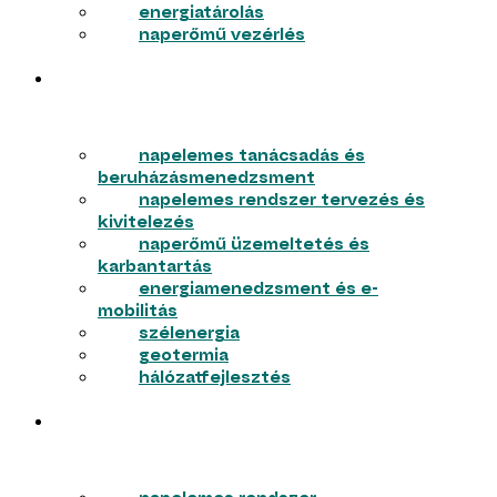
energiatárolás
naperőmű vezérlés
VÁLLALKOZÁSOK
napelemes tanácsadás és
beruházásmenedzsment
napelemes rendszer tervezés és
kivitelezés
naperőmű üzemeltetés és
karbantartás
energiamenedzsment és e-
mobilitás
szélenergia
geotermia
hálózatfejlesztés
LAKOSSÁG