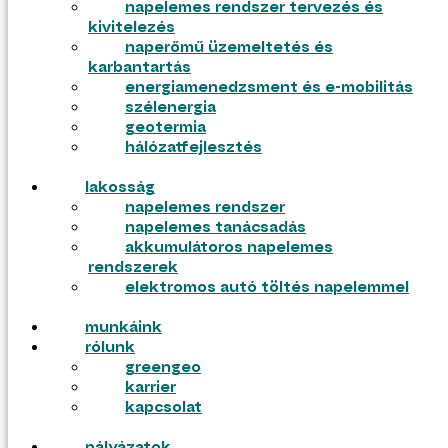
napelemes rendszer tervezés és
kivitelezés
ajánlatkérés
naperőmű üzemeltetés és
pályázatok
karbantartás
energiamenedzsment és e-mobilitás
szélenergia
geotermia
hálózatfejlesztés
lakosság
napelemes rendszer
napelemes tanácsadás
akkumulátoros napelemes
rendszerek
elektromos autó töltés napelemmel
munkáink
tudástár
rólunk
blog
greengeo
gyik
karrier
tudástár
kapcsolat
blog
gyik