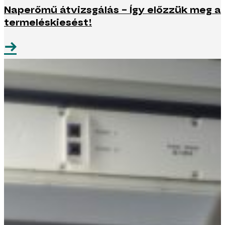
Naperőmű átvizsgálás – Így előzzük meg a
termeléskiesést!
→