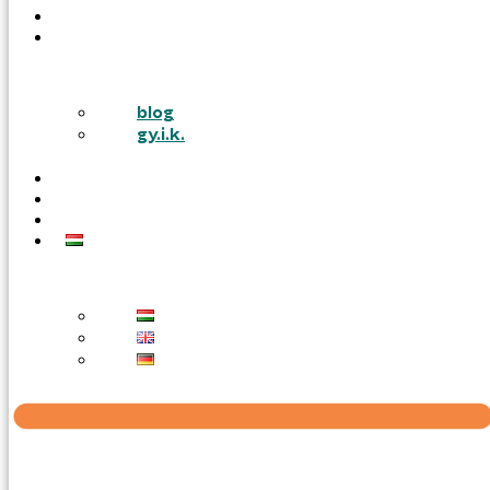
PÁLYÁZATOK
TUDÁSTÁR
blog
gy.i.k.
KARRIER
AJÁNLATOT KÉREK
KAPCSOLAT