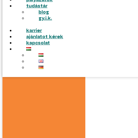
pályázatok
tudástár
blog
gy.i.k.
karrier
ajánlatot kérek
kapcsolat