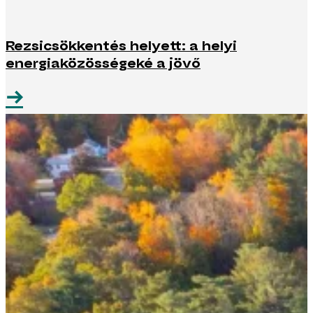
Rezsicsökkentés helyett: a helyi
energiaközösségeké a jövő
→