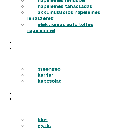
napelemes rendszer
napelemes tanácsadás
akkumulátoros napelemes
rendszerek
elektromos autó töltés
napelemmel
MUNKÁINK
RÓLUNK
greengeo
karrier
kapcsolat
PÁLYÁZATOK
TUDÁSTÁR
blog
gy.i.k.