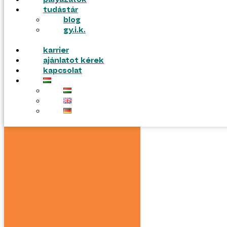
pályázatok
tudástár
blog
gy.i.k.
karrier
ajánlatot kérek
kapcsolat