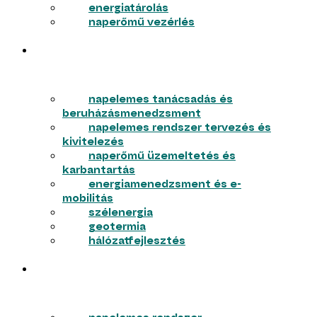
energiatárolás
naperőmű vezérlés
VÁLLALKOZÁSOK
napelemes tanácsadás és
beruházásmenedzsment
napelemes rendszer tervezés és
kivitelezés
naperőmű üzemeltetés és
karbantartás
energiamenedzsment és e-
mobilitás
szélenergia
geotermia
hálózatfejlesztés
LAKOSSÁG