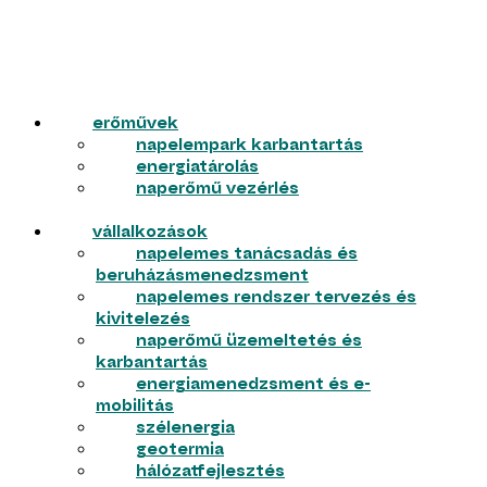
erőművek
napelempark karbantartás
energiatárolás
naperőmű vezérlés
vállalkozások
napelemes tanácsadás és
beruházásmenedzsment
napelemes rendszer tervezés és
kivitelezés
naperőmű üzemeltetés és
karbantartás
energiamenedzsment és e-
mobilitás
szélenergia
geotermia
hálózatfejlesztés