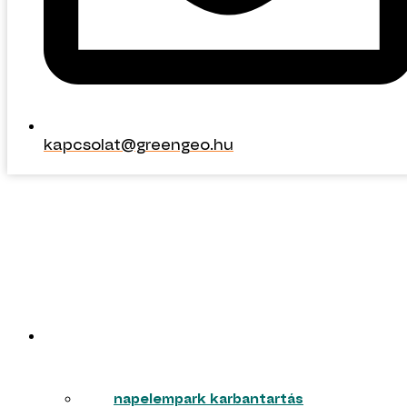
kapcsolat@greengeo.hu
kapcsolat@greengeo.hu
ERŐMŰVEK
napelempark karbantartás