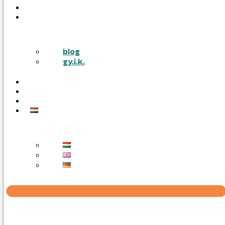
PÁLYÁZATOK
TUDÁSTÁR
blog
gy.i.k.
KARRIER
AJÁNLATOT KÉREK
KAPCSOLAT