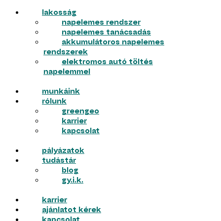
lakosság
napelemes rendszer
napelemes tanácsadás
akkumulátoros napelemes
rendszerek
elektromos autó töltés
napelemmel
munkáink
rólunk
greengeo
karrier
kapcsolat
pályázatok
tudástár
blog
gy.i.k.
karrier
ajánlatot kérek
kapcsolat