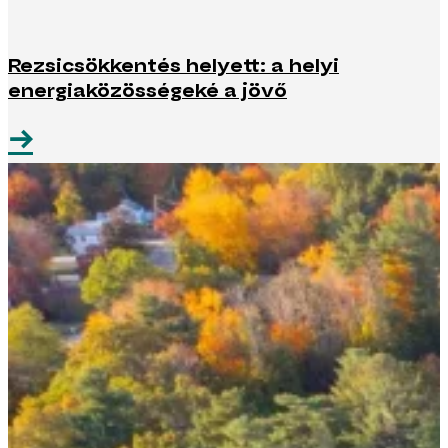
Rezsicsökkentés helyett: a helyi
energiaközösségeké a jövő
→