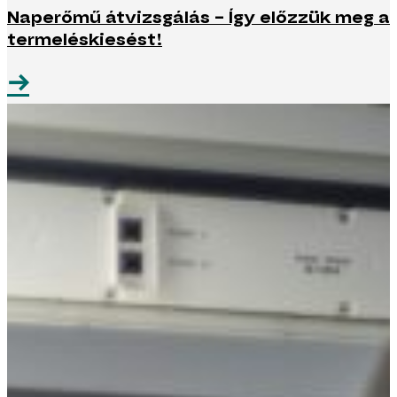
Naperőmű átvizsgálás – Így előzzük meg a
termeléskiesést!
→