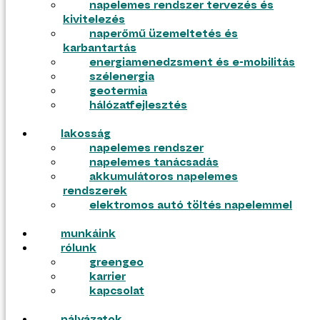
napelemes rendszer tervezés és
kivitelezés
ajánlatkérés
naperőmű üzemeltetés és
pályázatok
karbantartás
energiamenedzsment és e-mobilitás
szélenergia
geotermia
hálózatfejlesztés
lakosság
napelemes rendszer
napelemes tanácsadás
akkumulátoros napelemes
rendszerek
elektromos autó töltés napelemmel
munkáink
tudástár
rólunk
blog
greengeo
gyik
karrier
tudástár
kapcsolat
blog
gyik