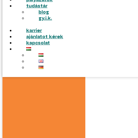
pályázatok
tudástár
blog
gy.i.k.
karrier
ajánlatot kérek
kapcsolat