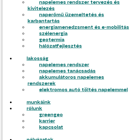
napelemes rendszer tervezés és
kivitelezés
ajánlatkérés
naperőmű üzemeltetés és
pályázatok
karbantartás
energiamenedzsment és e-mobilitás
szélenergia
geotermia
hálózatfejlesztés
lakosság
napelemes rendszer
napelemes tanácsadás
akkumulátoros napelemes
rendszerek
elektromos autó töltés napelemmel
munkáink
tudástár
rólunk
blog
greengeo
gyik
karrier
tudástár
kapcsolat
blog
gyik