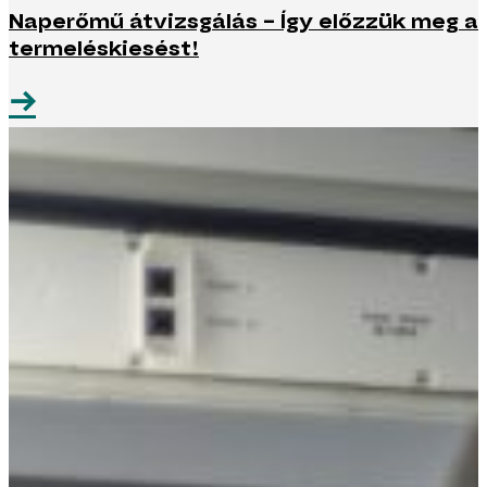
Naperőmű átvizsgálás – Így előzzük meg a
termeléskiesést!
→