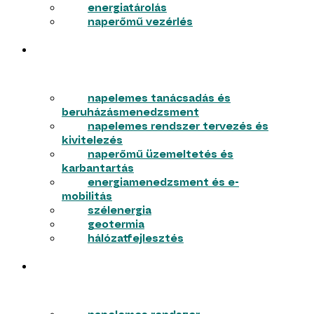
energiatárolás
naperőmű vezérlés
VÁLLALKOZÁSOK
napelemes tanácsadás és
beruházásmenedzsment
napelemes rendszer tervezés és
kivitelezés
naperőmű üzemeltetés és
karbantartás
energiamenedzsment és e-
mobilitás
szélenergia
geotermia
hálózatfejlesztés
LAKOSSÁG