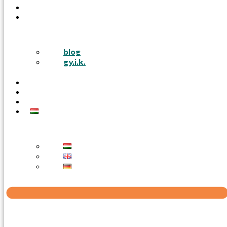
PÁLYÁZATOK
TUDÁSTÁR
blog
gy.i.k.
KARRIER
AJÁNLATOT KÉREK
KAPCSOLAT