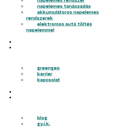
napelemes rendszer
napelemes tanácsadás
akkumulátoros napelemes
rendszerek
elektromos autó töltés
napelemmel
MUNKÁINK
RÓLUNK
greengeo
karrier
kapcsolat
PÁLYÁZATOK
TUDÁSTÁR
blog
gy.i.k.