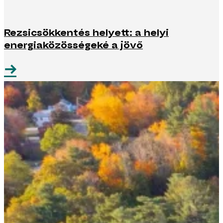
Rezsicsökkentés helyett: a helyi
energiaközösségeké a jövő
→