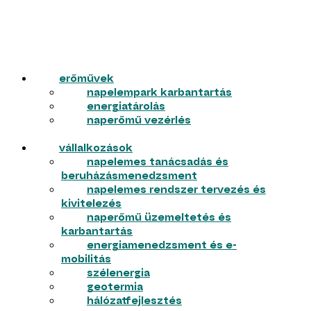
erőművek
napelempark karbantartás
energiatárolás
naperőmű vezérlés
vállalkozások
napelemes tanácsadás és
beruházásmenedzsment
napelemes rendszer tervezés és
kivitelezés
naperőmű üzemeltetés és
karbantartás
energiamenedzsment és e-
mobilitás
szélenergia
geotermia
hálózatfejlesztés