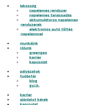
lakosság
napelemes rendszer
napelemes tanácsadás
akkumulátoros napelemes
rendszerek
elektromos autó töltés
napelemmel
munkáink
rólunk
greengeo
karrier
kapcsolat
pályázatok
tudástár
blog
gy.i.k.
karrier
ajánlatot kérek
kapcsolat