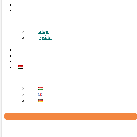
PÁLYÁZATOK
TUDÁSTÁR
blog
gy.i.k.
KARRIER
AJÁNLATOT KÉREK
KAPCSOLAT