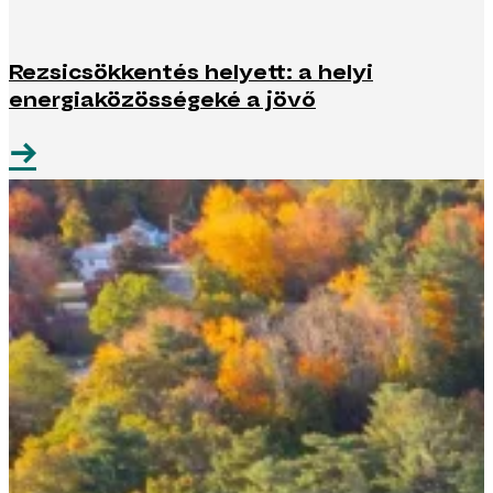
Rezsicsökkentés helyett: a helyi
energiaközösségeké a jövő
→