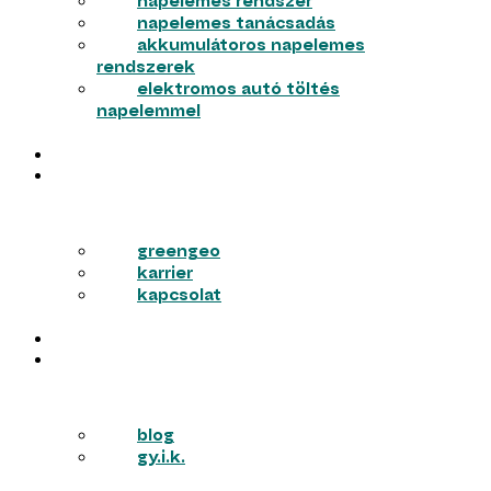
napelemes rendszer
napelemes tanácsadás
akkumulátoros napelemes
rendszerek
elektromos autó töltés
napelemmel
MUNKÁINK
RÓLUNK
greengeo
karrier
kapcsolat
PÁLYÁZATOK
TUDÁSTÁR
blog
gy.i.k.