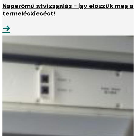
Naperőmű átvizsgálás – Így előzzük meg a
termeléskiesést!
→