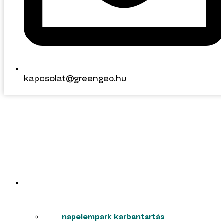
kapcsolat@greengeo.hu
kapcsolat@greengeo.hu
ERŐMŰVEK
napelempark karbantartás