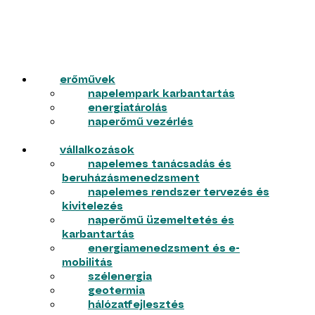
erőművek
napelempark karbantartás
energiatárolás
naperőmű vezérlés
vállalkozások
napelemes tanácsadás és
beruházásmenedzsment
napelemes rendszer tervezés és
kivitelezés
naperőmű üzemeltetés és
karbantartás
energiamenedzsment és e-
mobilitás
szélenergia
geotermia
hálózatfejlesztés