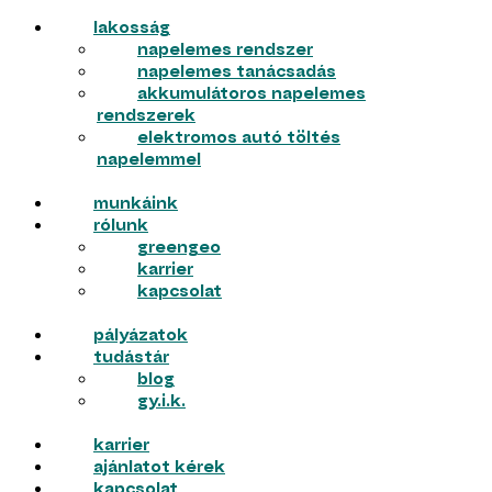
lakosság
napelemes rendszer
napelemes tanácsadás
akkumulátoros napelemes
rendszerek
elektromos autó töltés
napelemmel
munkáink
rólunk
greengeo
karrier
kapcsolat
pályázatok
tudástár
blog
gy.i.k.
karrier
ajánlatot kérek
kapcsolat