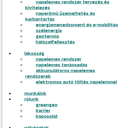
napelemes rendszer tervezés és
kivitelezés
ajánlatkérés
naperőmű üzemeltetés és
pályázatok
karbantartás
energiamenedzsment és e-mobilitás
szélenergia
geotermia
hálózatfejlesztés
lakosság
napelemes rendszer
napelemes tanácsadás
akkumulátoros napelemes
rendszerek
elektromos autó töltés napelemmel
munkáink
tudástár
rólunk
blog
greengeo
gyik
karrier
tudástár
kapcsolat
blog
gyik