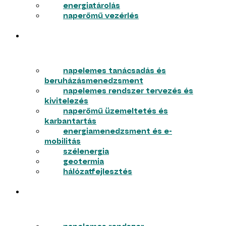
energiatárolás
naperőmű vezérlés
VÁLLALKOZÁSOK
napelemes tanácsadás és
beruházásmenedzsment
napelemes rendszer tervezés és
kivitelezés
naperőmű üzemeltetés és
karbantartás
energiamenedzsment és e-
mobilitás
szélenergia
geotermia
hálózatfejlesztés
LAKOSSÁG