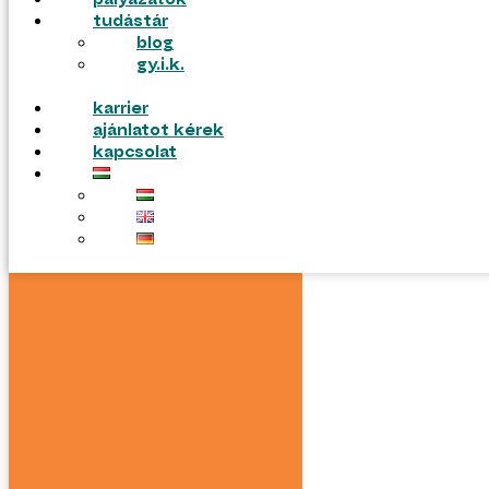
pályázatok
tudástár
blog
gy.i.k.
karrier
ajánlatot kérek
kapcsolat