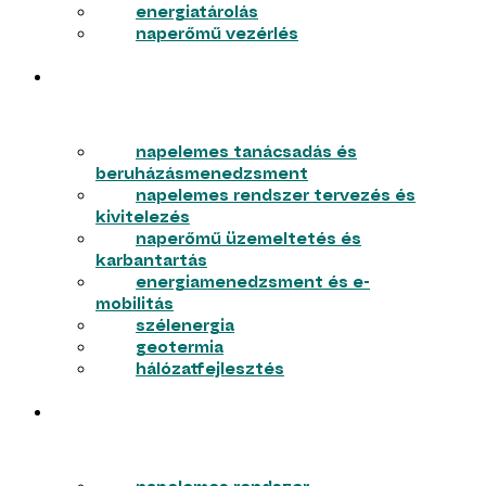
energiatárolás
naperőmű vezérlés
VÁLLALKOZÁSOK
napelemes tanácsadás és
beruházásmenedzsment
napelemes rendszer tervezés és
kivitelezés
naperőmű üzemeltetés és
karbantartás
energiamenedzsment és e-
mobilitás
szélenergia
geotermia
hálózatfejlesztés
LAKOSSÁG