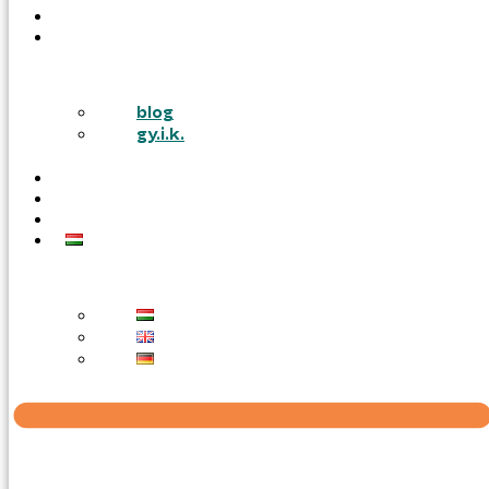
PÁLYÁZATOK
TUDÁSTÁR
blog
gy.i.k.
KARRIER
AJÁNLATOT KÉREK
KAPCSOLAT