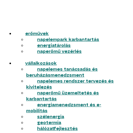
erőművek
napelempark karbantartás
energiatárolás
naperőmű vezérlés
vállalkozások
napelemes tanácsadás és
beruházásmenedzsment
napelemes rendszer tervezés és
kivitelezés
naperőmű üzemeltetés és
karbantartás
energiamenedzsment és e-
mobilitás
szélenergia
geotermia
hálózatfejlesztés