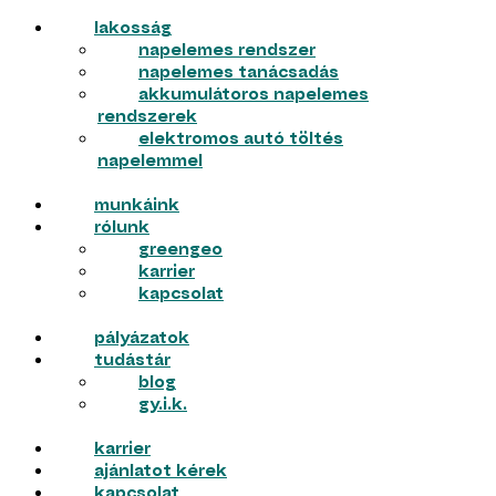
lakosság
napelemes rendszer
napelemes tanácsadás
akkumulátoros napelemes
rendszerek
elektromos autó töltés
napelemmel
munkáink
rólunk
greengeo
karrier
kapcsolat
pályázatok
tudástár
blog
gy.i.k.
karrier
ajánlatot kérek
kapcsolat