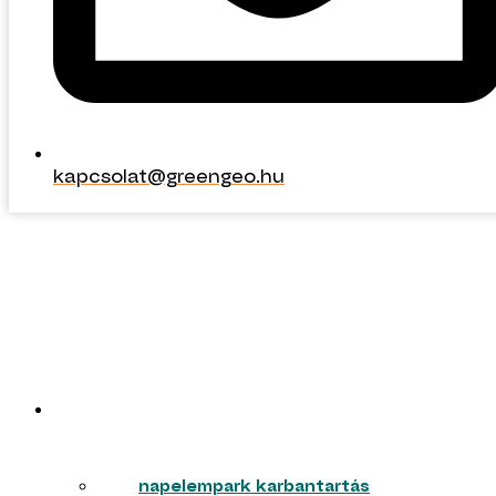
kapcsolat@greengeo.hu
kapcsolat@greengeo.hu
ERŐMŰVEK
napelempark karbantartás