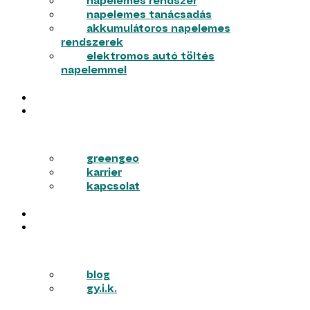
napelemes rendszer
napelemes tanácsadás
akkumulátoros napelemes
rendszerek
elektromos autó töltés
napelemmel
MUNKÁINK
RÓLUNK
greengeo
karrier
kapcsolat
PÁLYÁZATOK
TUDÁSTÁR
blog
gy.i.k.