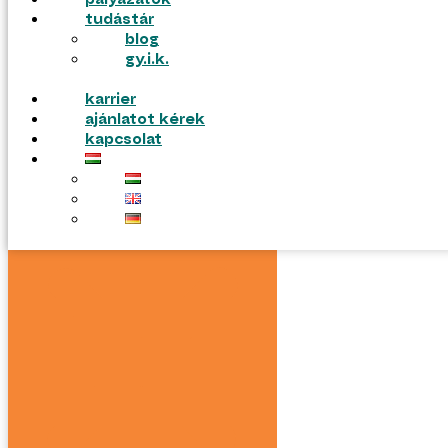
pályázatok
tudástár
blog
gy.i.k.
karrier
ajánlatot kérek
kapcsolat