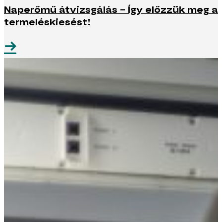
Naperőmű átvizsgálás – Így előzzük meg a
termeléskiesést!
→