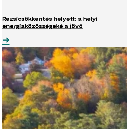
Rezsicsökkentés helyett: a helyi
energiaközösségeké a jövő
→