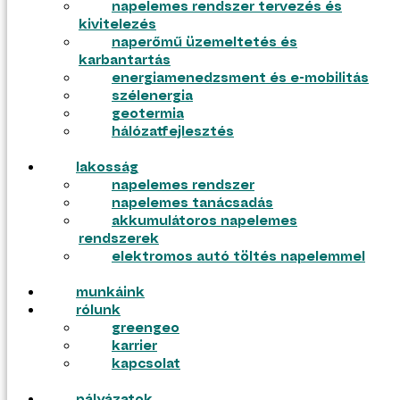
napelemes rendszer tervezés és
kivitelezés
ajánlatkérés
naperőmű üzemeltetés és
pályázatok
karbantartás
energiamenedzsment és e-mobilitás
szélenergia
geotermia
hálózatfejlesztés
lakosság
napelemes rendszer
napelemes tanácsadás
akkumulátoros napelemes
rendszerek
elektromos autó töltés napelemmel
munkáink
tudástár
rólunk
blog
greengeo
gyik
karrier
tudástár
kapcsolat
blog
gyik