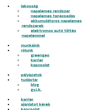
lakosság
napelemes rendszer
napelemes tanácsadás
akkumulátoros napelemes
rendszerek
elektromos autó töltés
napelemmel
munkáink
rólunk
greengeo
karrier
kapcsolat
pályázatok
tudástár
blog
gy.i.k.
karrier
ajánlatot kérek
kapcsolat