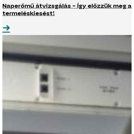
Naperőmű átvizsgálás – Így előzzük meg a
termeléskiesést!
→