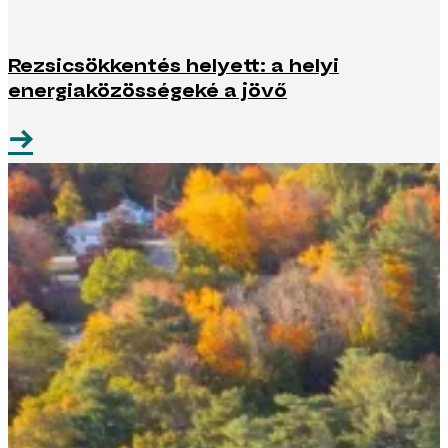
Rezsicsökkentés helyett: a helyi
energiaközösségeké a jövő
→