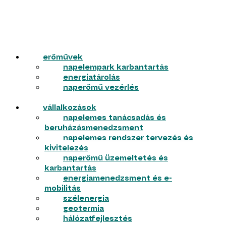
erőművek
napelempark karbantartás
energiatárolás
naperőmű vezérlés
vállalkozások
napelemes tanácsadás és
beruházásmenedzsment
napelemes rendszer tervezés és
kivitelezés
naperőmű üzemeltetés és
karbantartás
energiamenedzsment és e-
mobilitás
szélenergia
geotermia
hálózatfejlesztés