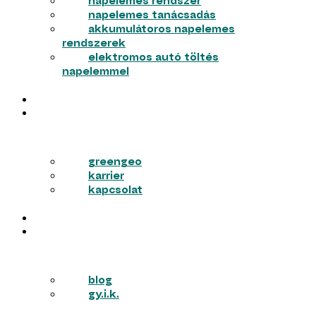
napelemes rendszer
napelemes tanácsadás
akkumulátoros napelemes
rendszerek
elektromos autó töltés
napelemmel
MUNKÁINK
RÓLUNK
greengeo
karrier
kapcsolat
PÁLYÁZATOK
TUDÁSTÁR
blog
gy.i.k.