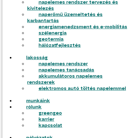
napelemes rendszer tervezés és
kivitelezés
ajánlatkérés
naperőmű üzemeltetés és
pályázatok
karbantartás
energiamenedzsment és e-mobilitás
szélenergia
geotermia
hálózatfejlesztés
lakosság
napelemes rendszer
napelemes tanácsadás
akkumulátoros napelemes
rendszerek
elektromos autó töltés napelemmel
munkáink
tudástár
rólunk
blog
greengeo
gyik
karrier
tudástár
kapcsolat
blog
gyik