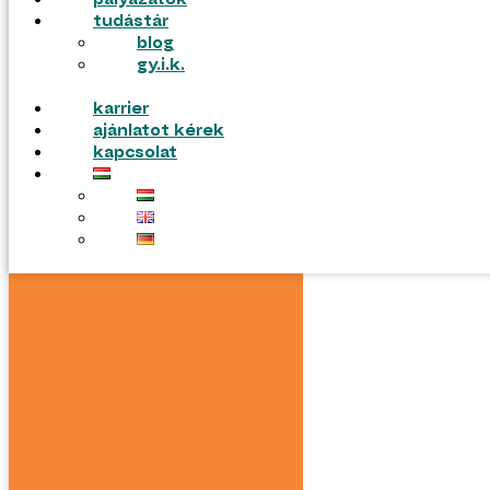
pályázatok
tudástár
blog
gy.i.k.
karrier
ajánlatot kérek
kapcsolat