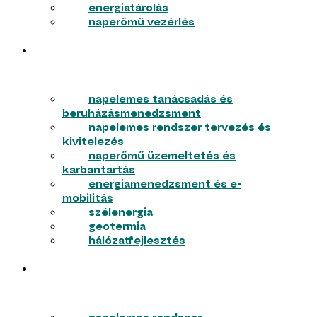
energiatárolás
naperőmű vezérlés
VÁLLALKOZÁSOK
napelemes tanácsadás és
beruházásmenedzsment
napelemes rendszer tervezés és
kivitelezés
naperőmű üzemeltetés és
karbantartás
energiamenedzsment és e-
mobilitás
szélenergia
geotermia
hálózatfejlesztés
LAKOSSÁG