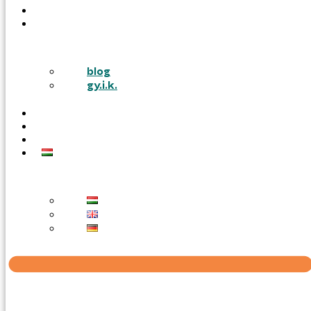
PÁLYÁZATOK
TUDÁSTÁR
blog
gy.i.k.
KARRIER
AJÁNLATOT KÉREK
KAPCSOLAT