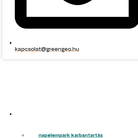
kapcsolat@greengeo.hu
kapcsolat@greengeo.hu
ERŐMŰVEK
napelempark karbantartás