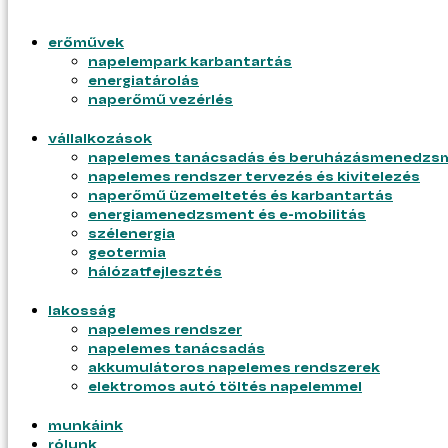
erőművek
napelempark karbantartás
energiatárolás
naperőmű vezérlés
vállalkozások
napelemes tanácsadás és beruházásmenedzs
napelemes rendszer tervezés és kivitelezés
naperőmű üzemeltetés és karbantartás
tudástár
energiamenedzsment és e-mobilitás
blog
szélenergia
gyik
geotermia
hálózatfejlesztés
tudástár
blog
lakosság
gyik
napelemes rendszer
napelemes tanácsadás
akkumulátoros napelemes rendszerek
elektromos autó töltés napelemmel
munkáink
rólunk